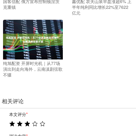
国客信配 俄方宣布控制顿涅茨
鑫优配 农夫山泉早盘涨超6% 上
克重镇
半年纯利同比增长22%至7622
亿元
纯旭配资 开屏时光机｜从77场
演出到走向海外，云南滇剧弦歌
不辍
相关评论
本文评分
*