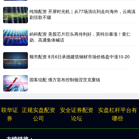
纯旭配资 开屏时光机｜从77场演出到走向海外，云南滇
剧弦歌不辍
屿科配资 美股芯片巨头再传利好，英特尔暴涨！黄仁
勋、高通集体喊话
顺市配资 8月6日承德建筑钢材市场价格盘中涨10-20
国客信配 俄方宣布控制顿涅茨克重镇
联华证
正规实盘配资
安全证券配资
实盘杠杆平台有
券
公司
论坛
哪些
友情链接：