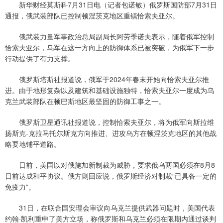
新华财经莫斯科7月31日电（记者包诺敏）俄罗斯国防部7月31日
通报，俄武装部队已控制顿涅茨克地区重镇恰索夫亚尔。
俄武装力量军事政治总局副局长阿劳季诺夫表示，随着俄军控制
恰索夫亚尔，乌军在这一方向上的防御体系已被突破，为俄军下一步
行动提供了有力支撑。
俄罗斯塔斯社报道说，俄军于2024年春末开始向恰索夫亚尔推
进。由于地形复杂以及建筑和基础设施独特，恰索夫亚尔一度成为乌
克兰武装部队在顿巴斯地区最坚固的防御工事之一。
俄罗斯卫星通讯社报道说，控制恰索夫亚尔，将为俄军向斯拉维
扬斯克-克拉马托尔斯克方向推进、进攻乌方在顿涅茨克地区的其他战
略要地铺平道路。
日前，美国以对俄施加新制裁为威胁，要求俄乌两国必须在8月8
日前达成和平协议。俄方则回应说，俄罗斯经济对制裁“已具备一定的
免疫力”。
31日，在联合国安理会审议向乌克兰提供武器问题时，美国代表
约翰·凯利重申了美方立场，称俄罗斯和乌克兰必须在限期内通过谈判