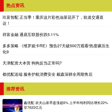
热点资讯
玖富智配 正当季！重庆这片彩色油菜花开了，轨道交通直
达！
祥富金融 通鼎互联股价跌5.11%
多多策略 《维罗妮卡RE》预告27天破500万观看!热度碾压生
化9
天津配资大本营 狗狗反刍正常吗?
都优配送端 服务护航消费安全 戴森深耕全周期售后
推荐资讯
鑫优配 农夫山泉早盘涨超6% 上半年纯利同比增长22%
至7622亿元