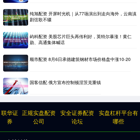
纯旭配资 开屏时光机｜从77场演出到走向海外，云南滇
剧弦歌不辍
屿科配资 美股芯片巨头再传利好，英特尔暴涨！黄仁
勋、高通集体喊话
顺市配资 8月6日承德建筑钢材市场价格盘中涨10-20
国客信配 俄方宣布控制顿涅茨克重镇
联华证
正规实盘配资
安全证券配资
实盘杠杆平台有
券
公司
论坛
哪些