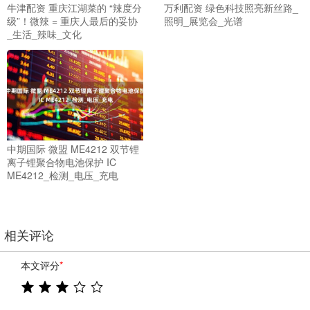
牛津配资 重庆江湖菜的 “辣度分
万利配资 绿色科技照亮新丝路_
级”！微辣 = 重庆人最后的妥协
照明_展览会_光谱
_生活_辣味_文化
中期国际 微盟 ME4212 双节锂
离子锂聚合物电池保护 IC
ME4212_检测_电压_充电
相关评论
本文评分
*