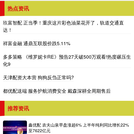
热点资讯
玖富智配 正当季！重庆这片彩色油菜花开了，轨道交通直
达！
祥富金融 通鼎互联股价跌5.11%
多多策略 《维罗妮卡RE》预告27天破500万观看!热度碾压生
化9
天津配资大本营 狗狗反刍正常吗?
都优配送端 服务护航消费安全 戴森深耕全周期售后
推荐资讯
鑫优配 农夫山泉早盘涨超6% 上半年纯利同比增长22%
至7622亿元