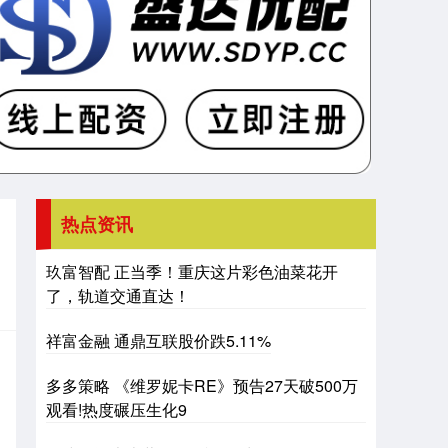
热点资讯
玖富智配 正当季！重庆这片彩色油菜花开
了，轨道交通直达！
祥富金融 通鼎互联股价跌5.11%
多多策略 《维罗妮卡RE》预告27天破500万
观看!热度碾压生化9