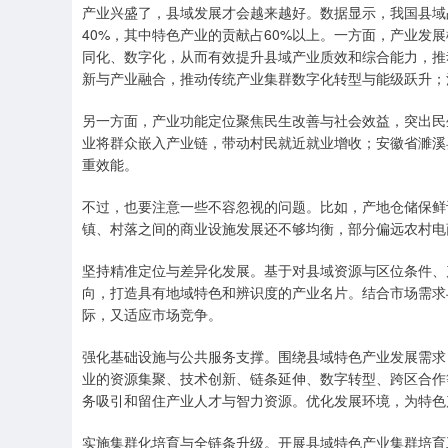
产业兴盛了，县域发展才会越来越好。数据显示，我国县域占
40%，其中特色产业的贡献占60%以上。一方面，产业发
同化、数字化，从而有效提升县域产业质效和综合能力，推
新与产业融合，推动传统产业集群数字化转型与能级跃升；
另一方面，产业功能定位聚焦民生改善与社会效益，突出民
业将群众嵌入产业链，带动村民就近就业增收；安徽省濉溪
重效能。
不过，也要注意一些不容忽视的问题。比如，产地仓储保鲜
镇、村落之间的商业设施发展还不够均衡，部分偏远农村电
坚持精准定位与差异化发展。基于对县域资源与区位条件、
向，打造具有地域特色和辨识度的产业名片。结合市场需求
际，又适应市场竞争。
强化基础设施与公共服务支撑。围绕县域特色产业发展需求
业的资源集聚、技术创新、链条延伸、数字转型、跨区合作
务吸引和留住产业人才与智力资源。优化发展环境，为特色
实施集群化培育与全链条升级。开展县域特色产业集群培育