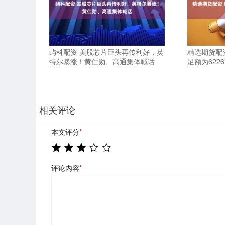
屿科配资 美股芯片巨头再传利好，英
精选期货配
特尔暴涨！黄仁勋、高通集体喊话
足额为622
相关评论
本文评分
*
评论内容
*