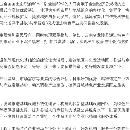
全国国土面积的90%，以全国52%的人口贡献了全国经济总规模的近
展模式向高效优质演进，体现为空间布局与地域组合的多样化、集群化、协
动产业规模扩大、提质增效与多元发展。例如，福建省晋江市依托科技创
河北省滦平县以“共享智造”模式促进特色产业协同集群化发展。
生属性和富民导向，同时实现双重叠加。例如，云南省龙陵县通过特色产
县推动企业下沉至镇村，打造“共富梦工场”，实现民生改善与社会治理双
设施等现代化基础设施建设较为滞后，发达地区与欠发达地区，县城与乡
商覆盖仍然不足，等等。接下来，要多措并举，更好地发展县域产业。
产业基础、市场需求等要素的综合评估，科学研判优势，精准锚定产业方
与产业发展趋势，动态调整产业定位，确保县域特色产业发展既立足实
，统筹推进基础设施系统化建设，构建现代新型基础设施网络，为特色产
等提供基础支撑。提升县域人口承载能力以及公共服务水平，以更优质服
产业发展打造覆盖全产业链、全生命周期的专业化精细化服务体系。
工程，围绕特色产业推动产业链上下游企业、研发机构、服务平台等在产