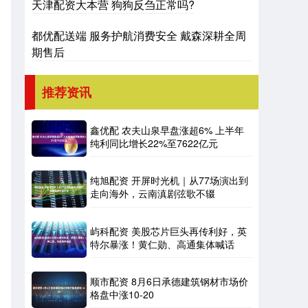
天津配资大本营 狗狗反刍正常吗?
都优配送端 服务护航消费安全 戴森深耕全周
期售后
推荐资讯
鑫优配 农夫山泉早盘涨超6% 上半年
纯利同比增长22%至7622亿元
纯旭配资 开屏时光机｜从77场演出到
走向海外，云南滇剧弦歌不辍
屿科配资 美股芯片巨头再传利好，英
特尔暴涨！黄仁勋、高通集体喊话
顺市配资 8月6日承德建筑钢材市场价
格盘中涨10-20