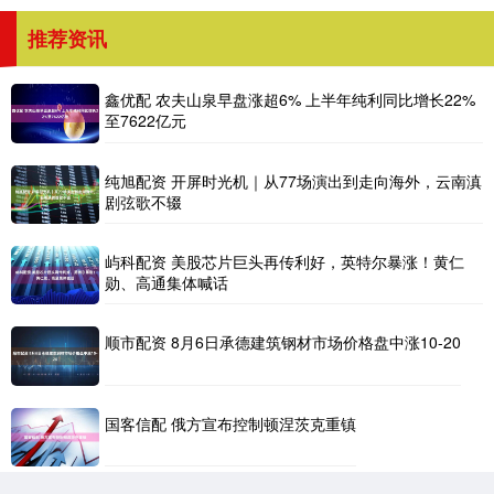
推荐资讯
鑫优配 农夫山泉早盘涨超6% 上半年纯利同比增长22%
至7622亿元
纯旭配资 开屏时光机｜从77场演出到走向海外，云南滇
剧弦歌不辍
屿科配资 美股芯片巨头再传利好，英特尔暴涨！黄仁
勋、高通集体喊话
顺市配资 8月6日承德建筑钢材市场价格盘中涨10-20
国客信配 俄方宣布控制顿涅茨克重镇