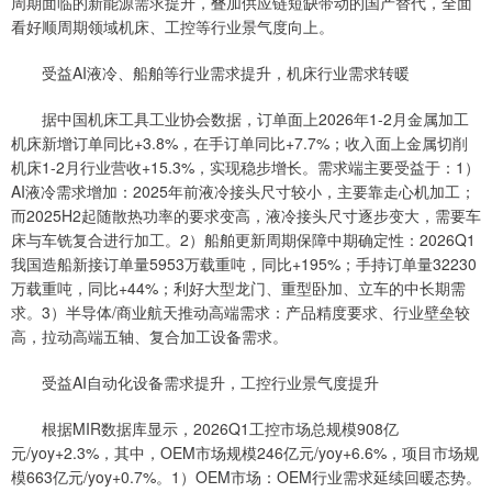
周期面临的新能源需求提升，叠加供应链短缺带动的国产替代，全面
看好顺周期领域机床、工控等行业景气度向上。
受益AI液冷、船舶等行业需求提升，机床行业需求转暖
据中国机床工具工业协会数据，订单面上2026年1-2月金属加工
机床新增订单同比+3.8%，在手订单同比+7.7%；收入面上金属切削
机床1-2月行业营收+15.3%，实现稳步增长。需求端主要受益于：1）
AI液冷需求增加：2025年前液冷接头尺寸较小，主要靠走心机加工；
而2025H2起随散热功率的要求变高，液冷接头尺寸逐步变大，需要车
床与车铣复合进行加工。2）船舶更新周期保障中期确定性：2026Q1
我国造船新接订单量5953万载重吨，同比+195%；手持订单量32230
万载重吨，同比+44%；利好大型龙门、重型卧加、立车的中长期需
求。3）半导体/商业航天推动高端需求：产品精度要求、行业壁垒较
高，拉动高端五轴、复合加工设备需求。
受益AI自动化设备需求提升，工控行业景气度提升
根据MIR数据库显示，2026Q1工控市场总规模908亿
元/yoy+2.3%，其中，OEM市场规模246亿元/yoy+6.6%，项目市场规
模663亿元/yoy+0.7%。1）OEM市场：OEM行业需求延续回暖态势。