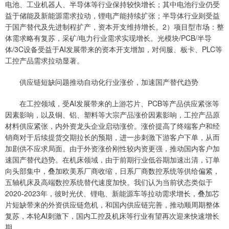
电池、工业机器人、半导体等行业保持较快增长；其中电池行业仍受
益于储能及新能源需求拉动，锂电产能持续扩张；半导体行业则受益
于国产替代及先进制程扩产，资本开支维持增长。2）项目型市场：整
体需求略有复苏，采矿/电力行业需求实现增长。光模块/PCB/半导
体/3C设备受益于AI发展带来的资本开支增加，对伺服、板卡、PLC等
工控产品需求拉动显著。
供应链短缺问题推动自动化行业涨价，加速国产替代趋势
在工控领域，受AI发展带来的上游芯片、PCB等产品供应紧张等
因素影响，以及铜、铝、塑料等大宗产品涨价因素影响，工控产品原
材料供应紧张，内外资龙头企业启动涨价。涨价提高了终端客户和经
销商对于后续提货交期拉长的预期，进一步刺激下游客户下单，从而
加剧供不应求局面。由于外资涨价刚性较内资更强，推动国内客户加
速国产替代趋势。在机床领域，由于前期行业低谷期加速出清，订单
向头部集中，叠加欧美系厂商收缩，日系厂商数控系统等供给偏紧，
五轴机床及高端数控系统替代速度加快。我们认为当前状态类似于
2020-2023年，彼时光伏、锂电、新能源车等拉动需求增长，叠加芯
片短缺带来的外资供应链危机，和国内供应链完善，推动顺周期整体
复苏，本轮AI刺激下，国内工控及机床等行业有望再次迎来快速增长
期。