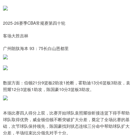
2025-26赛季CBA常规赛第四十轮
客场大胜吉林
广州朗肽海本 93：75长白山恩都里
数据方面：伯顿21分9篮板2助攻1抢断，霍勒迪13分6篮板3助攻，袁
照耀12分3篮板1助攻，陈国豪10分3篮板3助攻。
本场比赛四人得分上双，比赛开始球队袁照耀徐昕接连篮下得手帮助
球队取得优势，威金顿伯顿不断突破扩大分差，奠定了全场比赛的基
础，次节球队保持领先，陈国豪找到状态连续三分命中帮助球队扩大
分差，半场结束比分领先对手十分。