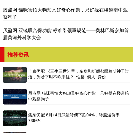
股点网 猫咪害怕大狗却又好奇心作祟，只好躲在楼道暗中观
察狗子
贝盈网 双镜联合保功能 标准引领重规范——奥林巴斯参加首
届黄河外科学大会
推荐资讯
丰泰优配 《三生三世》里，东华和折颜都跟着父神干过
活，为啥平时不咋来往？_性格_俩人_身份
股点网 猫咪害怕大狗却又好奇心作祟，只好躲在楼道暗
中观察狗子
集采优配 8月14日武进转债下跌04%，转股溢价率
7396%