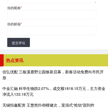
你的昵称
*
你的邮箱
*
提交评论
热点资讯
信弘优配 三板溪鹿野公园焕新启幕，新春活动免费向市民开
放
中金汇融 科华生物跌2.07%，成交额1818.15万元，主力资金
净流入133.18万元
无锡恒鑫配资 王楚然扑倒檀健次，宠溺式“抢劫”甜到炸