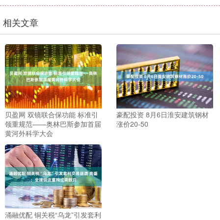
相关文章
贝盈网 双镜联合保功能 标准引
豪配投资 8月6日淮安建筑钢材
领重规范——奥林巴斯参加首届
涨价20-50
黄河外科学大会
涌融优配 铜关税“乌龙”引发套利