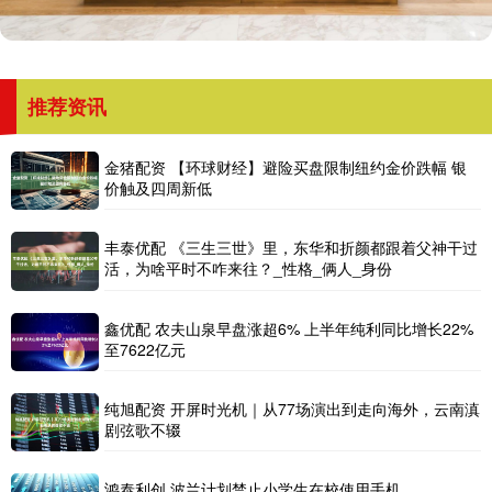
推荐资讯
金猪配资 【环球财经】避险买盘限制纽约金价跌幅 银
价触及四周新低
丰泰优配 《三生三世》里，东华和折颜都跟着父神干过
活，为啥平时不咋来往？_性格_俩人_身份
鑫优配 农夫山泉早盘涨超6% 上半年纯利同比增长22%
至7622亿元
纯旭配资 开屏时光机｜从77场演出到走向海外，云南滇
剧弦歌不辍
鸿泰利创 波兰计划禁止小学生在校使用手机