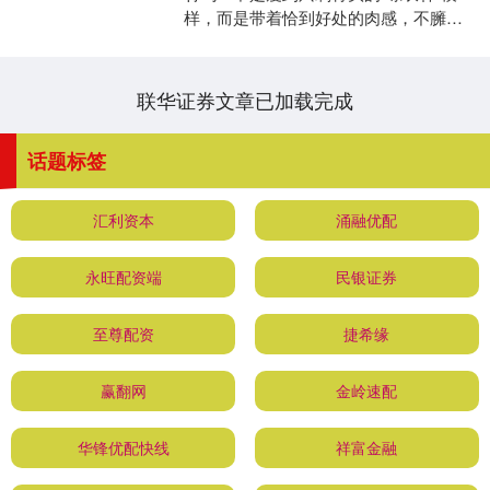
样，而是带着恰到好处的肉感，不臃
肿、不紧绷，就像刚出炉的棉花糖，软
乎乎的，还透着股甜丝丝的....
联华证券文章已加载完成
话题标签
汇利资本
涌融优配
永旺配资端
民银证券
至尊配资
捷希缘
赢翻网
金岭速配
华锋优配快线
祥富金融