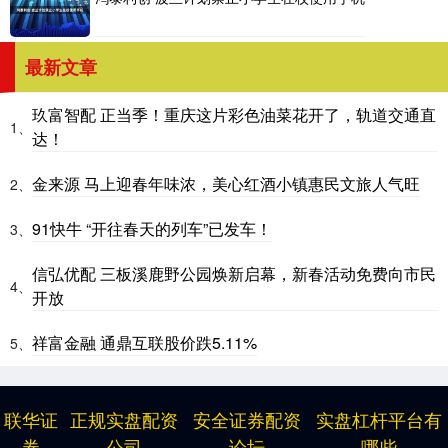
最新文章
玖富智配 正当季！重庆这片彩色油菜花开了，轨道交通直
1、
达！
金来源 马上迎春年味浓，美心红酒小镇惠民文旅人气旺
2、
91快牛 “开往春天的列车”已发车！
3、
信弘优配 三板溪鹿野公园焕新启幕，新春活动免费向市民
4、
开放
祥富金融 通鼎互联股价跌5.11%
5、
联华证
正规实盘配资
安全证券配资
实盘杠杆平台有
券
公司
论坛
哪些