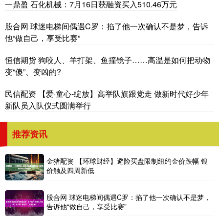
一鼎盈 石化机械：7月16日获融资买入510.46万元
股合网 球迷电梯间偶遇C罗：掐了他一次确认不是梦，告诉
他“做自己，享受比赛”
恒信期货 狗咬人、羊打架、鱼撞镜子……高温是如何把动物
变“傻”、变凶的?
民信配资 【爱·童心-绽放】高举队旗跟党走 做新时代好少年
新队员入队仪式圆满举行
推荐资讯
金猪配资 【环球财经】避险买盘限制纽约金价跌幅 银
价触及四周新低
股合网 球迷电梯间偶遇C罗：掐了他一次确认不是梦，
告诉他“做自己，享受比赛”