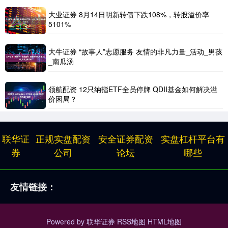
大业证券 8月14日明新转债下跌108%，转股溢价率
5101%
大牛证券 “故事人”志愿服务 友情的非凡力量_活动_男孩
_南瓜汤
领航配资 12只纳指ETF全员停牌 QDII基金如何解决溢
价困局？
联华证
正规实盘配资
安全证券配资
实盘杠杆平台有
券
公司
论坛
哪些
友情链接：
Powered by
联华证券
RSS地图
HTML地图