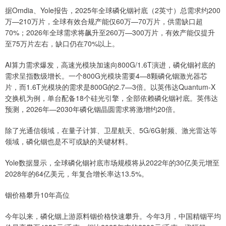
据Omdia、Yole报告，2025年全球磷化铟衬底（2英寸）总需求约200
万—210万片，全球有效合规产能仅60万—70万片，供需缺口超
70%；2026年全球需求将飙升至260万—300万片，有效产能仅提升
至75万片左右，缺口仍在70%以上。
AI算力需求爆发，高速光模块加速向800G/1.6T演进，磷化铟衬底的
需求呈指数级增长。一个800G光模块需要4—8颗磷化铟激光器芯
片，而1.6T光模块的需求是800G的2.7—3倍。以英伟达Quantum-X
交换机为例，单台配备18个硅光引擎，全部依赖磷化铟衬底。英伟达
预测，2026年—2030年磷化铟晶圆需求将激增约20倍。
除了光通信领域，在量子计算、卫星航天、5G/6G射频、激光雷达等
领域，磷化铟也是不可或缺的关键材料。
Yole数据显示，全球磷化铟衬底市场规模将从2022年的30亿美元增至
2028年的64亿美元，年复合增长率达13.5%。
铟价格攀升10年高位
今年以来，磷化铟上游原料铟价格快速攀升。今年3月，中国精铟平均