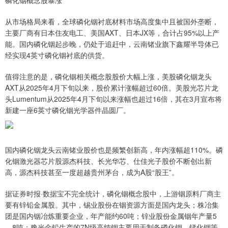
从市场格局来看，全球磷化铟衬底材料市场高度集中且被国外垄断，
主要厂商有日本住友电工、美国AXT、日本JX等，合计占95%以上产
能。国内磷化铟起步晚，仍处于追赶中，云南锗业旗下鑫耀半导体已
经实现4英寸磷化铟衬底的供货。
值得注意的是，磷化铟相关概念股股价大幅上涨，美股磷化铟龙头
AXT从2025年4月下旬以来，股价累计涨幅超过60倍。美股光芯片龙
头Lumentum从2025年4月下旬以来涨幅也超过16倍，其在3月宣布将
新建一座6英寸磷化铟光学器件晶圆厂。
国内磷化铟龙头云南锗业股价也是频繁创新高，年内涨幅超110%。磷
化铟激光器芯片股源杰科技、长光华芯、仕佳光子股价不断创出新
高，源杰科技甚至一度超越贵州茅台，成为A股“股王”。
据证券时报·数据宝不完全统计，磷化铟概念股中，上游铟原料厂商主
要有锌铅金属股。其中，锡业股份在铟资源方面是国内龙头；株冶集
团是国内铟冶炼重要企业，年产能约60吨；锌业股份金属铟年产量5
—8吨；豫光金铅生产的7N级高纯铟主要用于制备磷化铟、锑化铟等