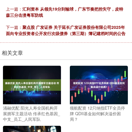
上一篇：
汇利资本 从领先19分到输球，广东节奏把控失守，皮特
森三分击溃粤军防线
下一篇：
聚点股 广发证券 关于延长广发证券股份有限公司2025年
面向专业投资者公开发行次级债券（第三期）簿记建档时间的公告
相关文章
涌融优配 阳光人寿全国机构开
领航配资 12只纳指ETF全员停
展拥军主题活动 传承红色基因_
牌 QDII基金如何解决溢价困
中支_员工_人民军队
局？