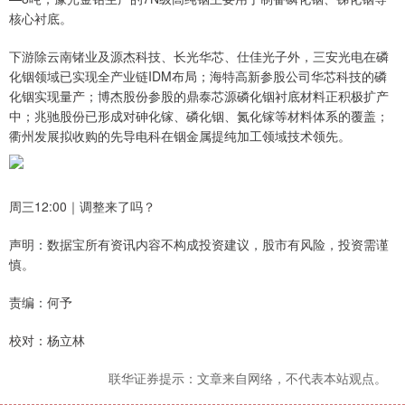
核心衬底。
下游除云南锗业及源杰科技、长光华芯、仕佳光子外，三安光电在磷
化铟领域已实现‌全产业链IDM布局‌；海特高新参股公司华芯科技的磷
化铟实现量产；博杰股份参股的鼎泰芯源磷化铟衬底材料正积极扩产
中；兆驰股份已形成对砷化镓、磷化铟、氮化镓等材料体系的覆盖；
衢州发展拟收购的先导电科在铟金属提纯加工领域技术领先。
周三12:00｜调整来了吗？
声明：数据宝所有资讯内容不构成投资建议，股市有风险，投资需谨
慎。
责编：何予
校对：杨立林
联华证券提示：文章来自网络，不代表本站观点。