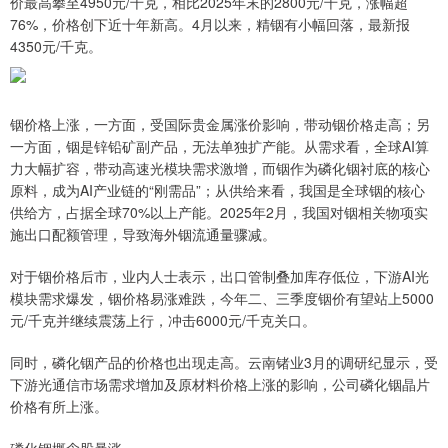
价最高攀至4950元/千克，相比2025年末的2800元/千克，涨幅超
76%，价格创下近十年新高。4月以来，精铟有小幅回落，最新报
4350元/千克。
铟价格上涨，一方面，受国际贵金属涨价影响，带动铟价格走高；另
一方面，铟是锌铅矿副产品，无法单独扩产能。从需求看，全球AI算
力大幅扩容，带动高速光模块需求激增，而铟作为磷化铟衬底的核心
原料，成为AI产业链的“刚需品”；从供给来看，我国是全球铟的核心
供给方，占据全球70%以上产能。2025年2月，我国对铟相关物项实
施出口配额管理，导致海外铟流通量骤减。
对于铟价格后市，业内人士表示，出口管制叠加库存低位，下游AI光
模块需求爆发，铟价格易涨难跌，今年二、三季度铟价有望站上5000
元/千克并继续震荡上行，冲击6000元/千克关口。
同时，磷化铟产品的价格也出现走高。云南锗业3月的调研纪显示，受
下游光通信市场需求增加及原材料价格上涨的影响，公司磷化铟晶片
价格有所上涨。
磷化铟概念股暴涨