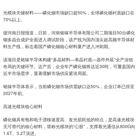
光模块关键材料——磷化铟市场缺口超50%，全球磷化铟衬底缺口在
70%以上。
据河南日报报道，日前，河南铭镓半导体有限公司二期项目50台磷化
铟多晶合成炉全面进入调试阶段，该产线为国内顶尖超高频半导体材
料生产线，标志着国产磷化铟核心材料量产进入冲刺期。
该项目是铭镓半导体构建“多晶材料—单晶衬底—器件外延”全产业链
布局的关键环节。达产后，企业年产磷化铟将达近30吨，可覆盖国内
近半市场需求，显著缓解市场供应紧张局面。
铭镓半导体表示，当前磷化铟市场供需缺口达50%，企业订单已排至
2027年初。
高速光模块核心材料
磷化铟具有饱和电子漂移速度高、发光损耗低的特点，是高速光模块
无可替代的核心材料，堪称光模块的“心脏”，支撑着光通信从800G向
1.6T、3.2T演进。