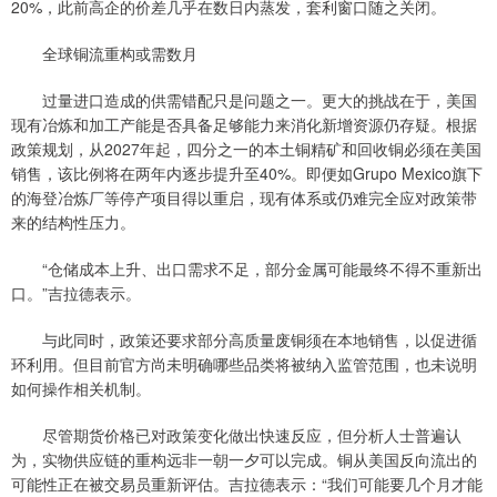
20%，此前高企的价差几乎在数日内蒸发，套利窗口随之关闭。
全球铜流重构或需数月
过量进口造成的供需错配只是问题之一。更大的挑战在于，美国
现有冶炼和加工产能是否具备足够能力来消化新增资源仍存疑。根据
政策规划，从2027年起，四分之一的本土铜精矿和回收铜必须在美国
销售，该比例将在两年内逐步提升至40%。即便如Grupo Mexico旗下
的海登冶炼厂等停产项目得以重启，现有体系或仍难完全应对政策带
来的结构性压力。
“仓储成本上升、出口需求不足，部分金属可能最终不得不重新出
口。”吉拉德表示。
与此同时，政策还要求部分高质量废铜须在本地销售，以促进循
环利用。但目前官方尚未明确哪些品类将被纳入监管范围，也未说明
如何操作相关机制。
尽管期货价格已对政策变化做出快速反应，但分析人士普遍认
为，实物供应链的重构远非一朝一夕可以完成。铜从美国反向流出的
可能性正在被交易员重新评估。吉拉德表示：“我们可能要几个月才能