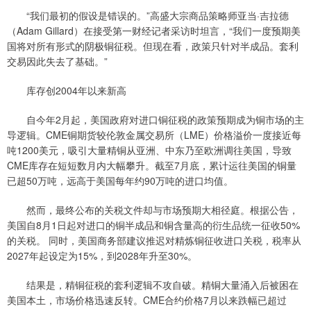
“我们最初的假设是错误的。”高盛大宗商品策略师亚当·吉拉德
（Adam Gillard）在接受第一财经记者采访时坦言，“我们一度预期美
国将对所有形式的阴极铜征税。但现在看，政策只针对半成品。套利
交易因此失去了基础。”
库存创2004年以来新高
自今年2月起，美国政府对进口铜征税的政策预期成为铜市场的主
导逻辑。CME铜期货较伦敦金属交易所（LME）价格溢价一度接近每
吨1200美元，吸引大量精铜从亚洲、中东乃至欧洲调往美国，导致
CME库存在短短数月内大幅攀升。截至7月底，累计运往美国的铜量
已超50万吨，远高于美国每年约90万吨的进口均值。
然而，最终公布的关税文件却与市场预期大相径庭。根据公告，
美国自8月1日起对进口的铜半成品和铜含量高的衍生品统一征收50%
的关税。 同时，美国商务部建议推迟对精炼铜征收进口关税，税率从
2027年起设定为15%，到2028年升至30%。
结果是，精铜征税的套利逻辑不攻自破。精铜大量涌入后被困在
美国本土，市场价格迅速反转。CME合约价格7月以来跌幅已超过