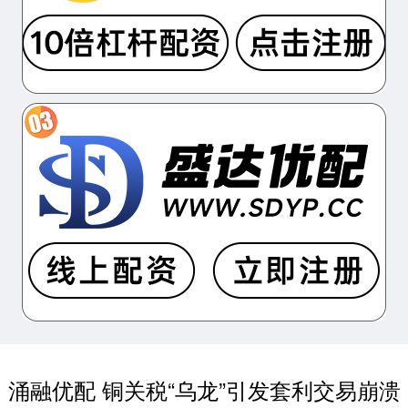
涌融优配 铜关税“乌龙”引发套利交易崩溃