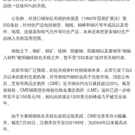
品统一征收50%的关税。
公告称，对进口铜加征关税的依据是《1962年贸易扩展法》第
232条款，针对的产品包括铜管、铜线、铜棒和铜片等半成品以及管
件、电缆、连接器和电气元件等衍生产品，未来还将把更多铜衍生产
品纳入关税适用范围。
相较之下，铜矿、精矿、锍铜、阴极铜、阳极铜以及废铜等“铜输
入材料”被明确排除在关税之外，暂不受“232条款”或对等关税约束。
此前市场广泛预期，此轮关税将针对精炼铜本身，从而引发了自2
月以来的套利交易热潮，并导致纽约铜价远高于伦敦市场。消息公布
后，芝加哥商品交易所（CME）近月铜合约当日暴跌超过20%。截至
发稿前，CME铜期货价格较伦敦金属交易所（LME）溢价已进一步收
窄至不足150美元/吨，相比此前接近1200美元的峰值几乎被完全抹
平。
由于大量精铜抢在关税生效前运抵美国，CME仓库库存大幅飙
升。截至7月30日，注册库存升至232195吨，为2004年以来最高水
平。