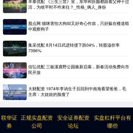
丰泰优配 《三生三世》里，东华和折颜都跟着父神干过
活，为啥平时不咋来往？_性格_俩人_身份
股点网 猫咪害怕大狗却又好奇心作祟，只好躲在楼道暗
中观察狗子
集采优配 8月14日武进转债下跌04%，转股溢价率
7396%
信弘优配 三板溪鹿野公园焕新启幕，新春活动免费向市
民开放
大财配资 1974年李讷生子后回到中南海看望爸爸，毛
主席：大娃娃的脸瘦了
联华证
正规实盘配资
安全证券配资
实盘杠杆平台有
券
公司
论坛
哪些