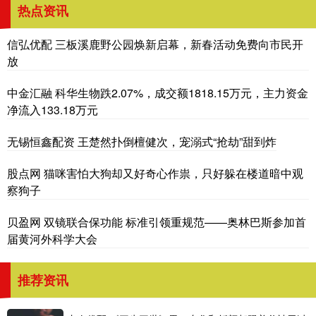
热点资讯
信弘优配 三板溪鹿野公园焕新启幕，新春活动免费向市民开
放
中金汇融 科华生物跌2.07%，成交额1818.15万元，主力资金
净流入133.18万元
无锡恒鑫配资 王楚然扑倒檀健次，宠溺式“抢劫”甜到炸
股点网 猫咪害怕大狗却又好奇心作祟，只好躲在楼道暗中观
察狗子
贝盈网 双镜联合保功能 标准引领重规范——奥林巴斯参加首
届黄河外科学大会
推荐资讯