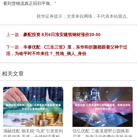
看到货物流真正回归平衡。”
联华证券提示：文章来自网络，不代表本站观点。
上一篇：
豪配投资 8月6日淮安建筑钢材涨价20-50
下一篇：
丰泰优配 《三生三世》里，东华和折颜都跟着父神干过
活，为啥平时不咋来往？_性格_俩人_身份
相关文章
涌融优配 铜关税“乌龙”引发套利
信弘优配 三板溪鹿野公园焕新
交易崩溃 高盛：全球铜流重构
启幕，新春活动免费向市民开放