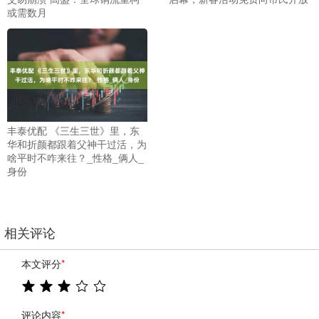
或需数月
丰泰优配 《三生三世》里，东
华和折颜都跟着父神干过活，为
啥平时不咋来往？_性格_俩人_
身份
相关评论
本文评分
*
评论内容
*