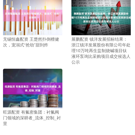
无锡恒鑫配资 王楚然扑倒檀健
展鹏配资 镇洋发展招标结果：
次，宠溺式“抢劫”甜到炸
浙江镇洋发展股份有限公司年处
理10万吨再生盐制烧碱项目钛
液环泵询比采购项目成交候选人
公示
旺源配资 有氟密集团：衬氟阀
门领域的深耕者_流体_控制_衬
里