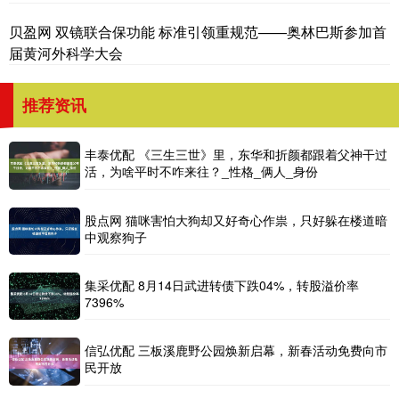
贝盈网 双镜联合保功能 标准引领重规范——奥林巴斯参加首
届黄河外科学大会
推荐资讯
丰泰优配 《三生三世》里，东华和折颜都跟着父神干过
活，为啥平时不咋来往？_性格_俩人_身份
股点网 猫咪害怕大狗却又好奇心作祟，只好躲在楼道暗
中观察狗子
集采优配 8月14日武进转债下跌04%，转股溢价率
7396%
信弘优配 三板溪鹿野公园焕新启幕，新春活动免费向市
民开放