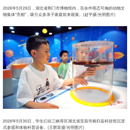
2026年5月29日，湖北省荆门市博物馆内，百余件萌态可掬的动物文
物集体"亮相"，吸引众多亲子家庭前来观展。(赵平摄/光明图片)
2026年5月30日，学生们在三峡库区湖北省宜昌市秭归县科技馆沉浸
式参观和体验科普设备。(王辉富摄/光明图片)