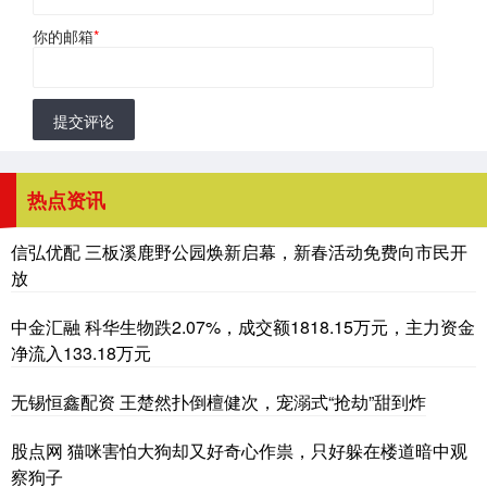
你的邮箱
*
提交评论
热点资讯
信弘优配 三板溪鹿野公园焕新启幕，新春活动免费向市民开
放
中金汇融 科华生物跌2.07%，成交额1818.15万元，主力资金
净流入133.18万元
无锡恒鑫配资 王楚然扑倒檀健次，宠溺式“抢劫”甜到炸
股点网 猫咪害怕大狗却又好奇心作祟，只好躲在楼道暗中观
察狗子