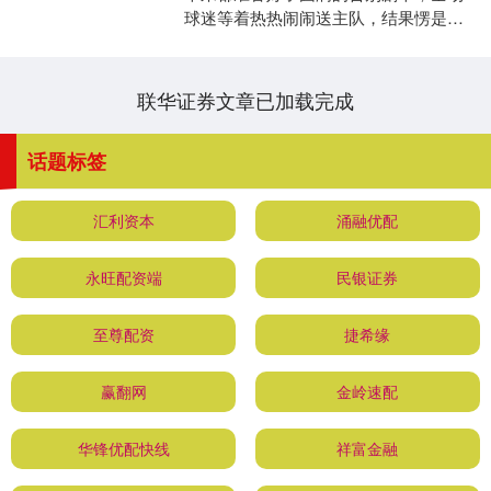
球迷等着热热闹闹送主队，结果愣是踢
翻了剧本。本来最多领先了19分，眼看
着赢球稳了，下半场突....
联华证券文章已加载完成
话题标签
汇利资本
涌融优配
永旺配资端
民银证券
至尊配资
捷希缘
赢翻网
金岭速配
华锋优配快线
祥富金融