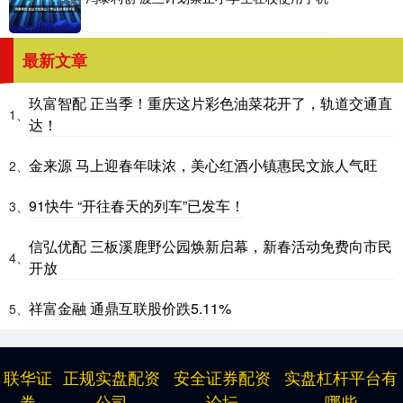
最新文章
玖富智配 正当季！重庆这片彩色油菜花开了，轨道交通直
1、
达！
金来源 马上迎春年味浓，美心红酒小镇惠民文旅人气旺
2、
91快牛 “开往春天的列车”已发车！
3、
信弘优配 三板溪鹿野公园焕新启幕，新春活动免费向市民
4、
开放
祥富金融 通鼎互联股价跌5.11%
5、
联华证
正规实盘配资
安全证券配资
实盘杠杆平台有
券
公司
论坛
哪些