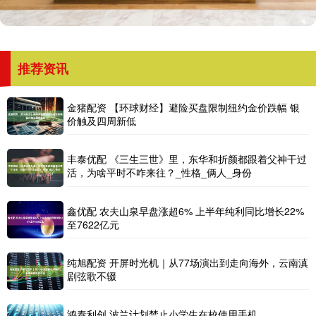
推荐资讯
金猪配资 【环球财经】避险买盘限制纽约金价跌幅 银
价触及四周新低
丰泰优配 《三生三世》里，东华和折颜都跟着父神干过
活，为啥平时不咋来往？_性格_俩人_身份
鑫优配 农夫山泉早盘涨超6% 上半年纯利同比增长22%
至7622亿元
纯旭配资 开屏时光机｜从77场演出到走向海外，云南滇
剧弦歌不辍
鸿泰利创 波兰计划禁止小学生在校使用手机