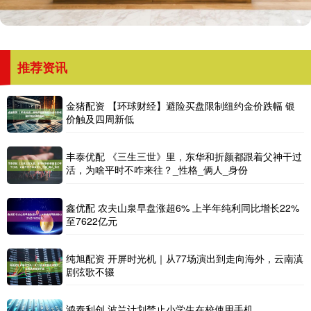
推荐资讯
金猪配资 【环球财经】避险买盘限制纽约金价跌幅 银
价触及四周新低
丰泰优配 《三生三世》里，东华和折颜都跟着父神干过
活，为啥平时不咋来往？_性格_俩人_身份
鑫优配 农夫山泉早盘涨超6% 上半年纯利同比增长22%
至7622亿元
纯旭配资 开屏时光机｜从77场演出到走向海外，云南滇
剧弦歌不辍
鸿泰利创 波兰计划禁止小学生在校使用手机