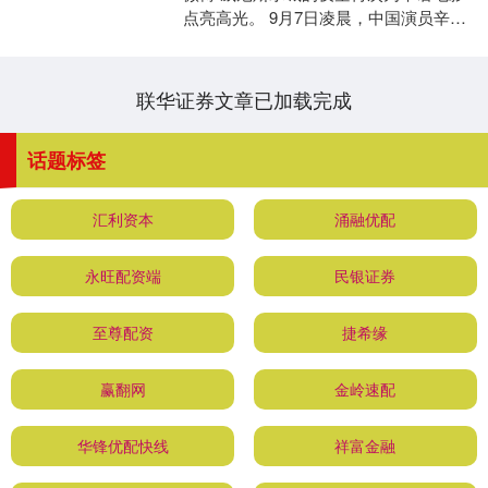
点亮高光。 9月7日凌晨，中国演员辛芷
蕾凭借电影《日掛中天》中细腻而富
有....
联华证券文章已加载完成
话题标签
汇利资本
涌融优配
永旺配资端
民银证券
至尊配资
捷希缘
赢翻网
金岭速配
华锋优配快线
祥富金融