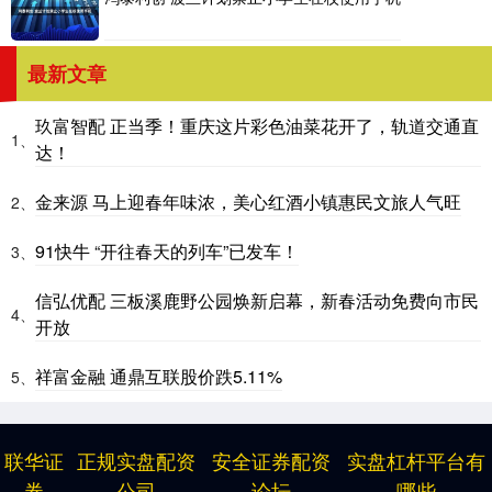
最新文章
玖富智配 正当季！重庆这片彩色油菜花开了，轨道交通直
1、
达！
金来源 马上迎春年味浓，美心红酒小镇惠民文旅人气旺
2、
91快牛 “开往春天的列车”已发车！
3、
信弘优配 三板溪鹿野公园焕新启幕，新春活动免费向市民
4、
开放
祥富金融 通鼎互联股价跌5.11%
5、
联华证
正规实盘配资
安全证券配资
实盘杠杆平台有
券
公司
论坛
哪些