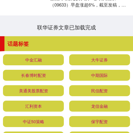
（09633）早盘涨超6%，截至发稿，股
价上涨3.92%，现报48.80港元，成交额
2....
联华证券文章已加载完成
话题标签
中金汇融
大牛证券
长春博时配资
中期国际
美通美股票配资
民信配资
汇利资本
龙信金融
中证50策略
保宇配资