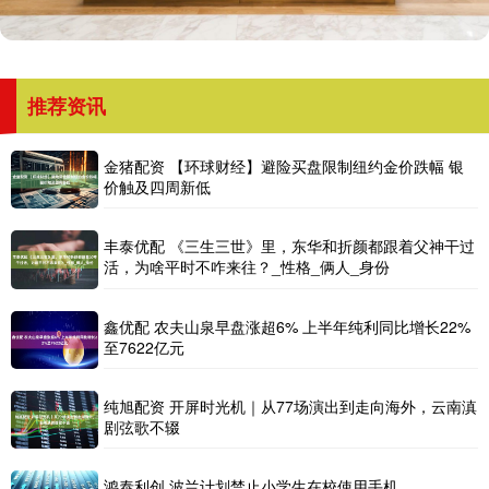
推荐资讯
金猪配资 【环球财经】避险买盘限制纽约金价跌幅 银
价触及四周新低
丰泰优配 《三生三世》里，东华和折颜都跟着父神干过
活，为啥平时不咋来往？_性格_俩人_身份
鑫优配 农夫山泉早盘涨超6% 上半年纯利同比增长22%
至7622亿元
纯旭配资 开屏时光机｜从77场演出到走向海外，云南滇
剧弦歌不辍
鸿泰利创 波兰计划禁止小学生在校使用手机