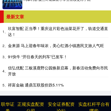
最新文章
玖富智配 正当季！重庆这片彩色油菜花开了，轨道交通直
1、
达！
金来源 马上迎春年味浓，美心红酒小镇惠民文旅人气旺
2、
91快牛 “开往春天的列车”已发车！
3、
信弘优配 三板溪鹿野公园焕新启幕，新春活动免费向市民
4、
开放
祥富金融 通鼎互联股价跌5.11%
5、
联华证
正规实盘配资
安全证券配资
实盘杠杆平台有
券
公司
论坛
哪些