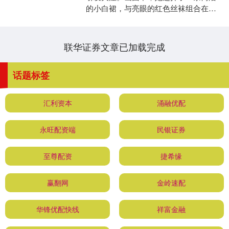
的小白裙，与亮眼的红色丝袜组合在一
起，整体搭配既大胆又富有个性。 照片
里的她展现出轻松自然的....
联华证券文章已加载完成
话题标签
汇利资本
涌融优配
永旺配资端
民银证券
至尊配资
捷希缘
赢翻网
金岭速配
华锋优配快线
祥富金融