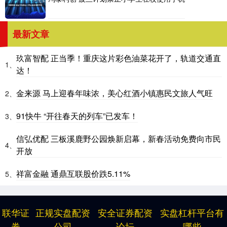
最新文章
玖富智配 正当季！重庆这片彩色油菜花开了，轨道交通直
1、
达！
金来源 马上迎春年味浓，美心红酒小镇惠民文旅人气旺
2、
91快牛 “开往春天的列车”已发车！
3、
信弘优配 三板溪鹿野公园焕新启幕，新春活动免费向市民
4、
开放
祥富金融 通鼎互联股价跌5.11%
5、
联华证
正规实盘配资
安全证券配资
实盘杠杆平台有
券
公司
论坛
哪些