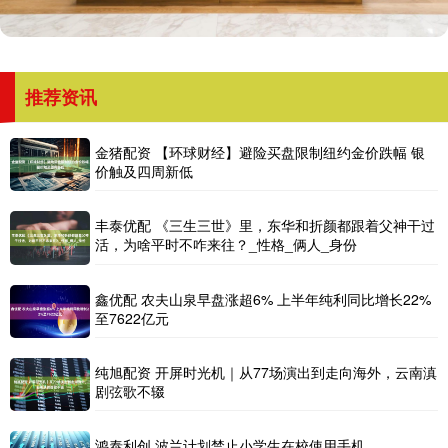
推荐资讯
金猪配资 【环球财经】避险买盘限制纽约金价跌幅 银
价触及四周新低
丰泰优配 《三生三世》里，东华和折颜都跟着父神干过
活，为啥平时不咋来往？_性格_俩人_身份
鑫优配 农夫山泉早盘涨超6% 上半年纯利同比增长22%
至7622亿元
纯旭配资 开屏时光机｜从77场演出到走向海外，云南滇
剧弦歌不辍
鸿泰利创 波兰计划禁止小学生在校使用手机