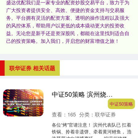
盛达优配我们是一家专业的配资炒股交易平台，致力于为
广大投资者提供安全、高效、便捷的资金支持与交易服
务。平台拥有灵活的配资方案、透明的操作流程以及强大
的风控体系，帮助用户以更低的成本撬动更大的投资收
益。无论您是新手还是资深股民，都能在这里找到适合自
己的投资策略。加入我们，开启您的财富增值之旅！
联华证券 相关话题
中证50策略 滨州烧烤申请出战！山东烧烤美食争霸赛，我们带着“黄河味”来踢馆啦！_淄博_味蕾_芝麻
中证50策略
查看：
165
分类：
联华证券
各位“烤”官请注意！ 滨州代表队已 扛着
铁锅、拎着非遗饼、牵着黄河鲤鱼， 浩