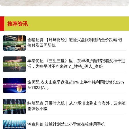
推荐资讯
金猪配资 【环球财经】避险买盘限制纽约金价跌幅 银
价触及四周新低
丰泰优配 《三生三世》里，东华和折颜都跟着父神干过
活，为啥平时不咋来往？_性格_俩人_身份
鑫优配 农夫山泉早盘涨超6% 上半年纯利同比增长22%
至7622亿元
纯旭配资 开屏时光机｜从77场演出到走向海外，云南滇
剧弦歌不辍
鸿泰利创 波兰计划禁止小学生在校使用手机