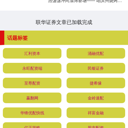
浩荡荡冲向淄博赛场—— 咱滨州烧烤，
可不是来凑数的， 是来征服味蕾的！ 论
烧烤，我们....
联华证券文章已加载完成
话题标签
汇利资本
涌融优配
永旺配资端
民银证券
至尊配资
捷希缘
赢翻网
金岭速配
华锋优配快线
祥富金融
亿正策略
股市配资