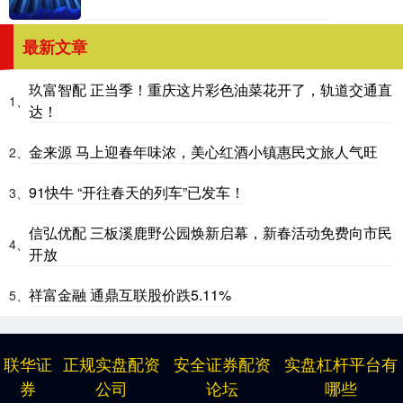
最新文章
玖富智配 正当季！重庆这片彩色油菜花开了，轨道交通直
1、
达！
金来源 马上迎春年味浓，美心红酒小镇惠民文旅人气旺
2、
91快牛 “开往春天的列车”已发车！
3、
信弘优配 三板溪鹿野公园焕新启幕，新春活动免费向市民
4、
开放
祥富金融 通鼎互联股价跌5.11%
5、
联华证
正规实盘配资
安全证券配资
实盘杠杆平台有
券
公司
论坛
哪些